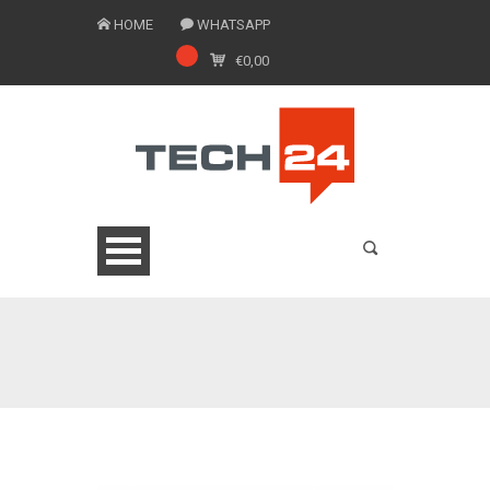
HOME
WHATSAPP
€
0,00
0775 1543201