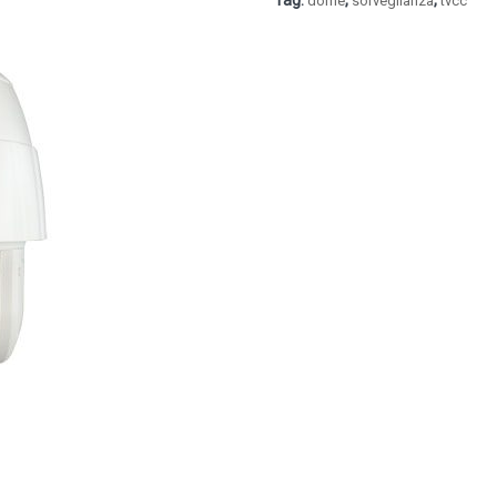
Tag:
,
,
dome
sorveglianza
tvcc