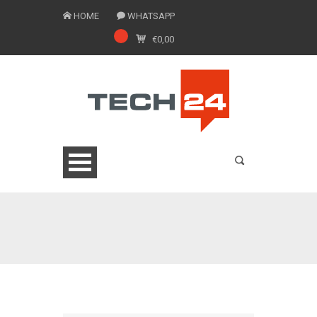
HOME
WHATSAPP
€
0,00
0775 1543201