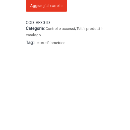
VF30-
Aggiungi al carrello
ID
ANVIZ
COD:
VF30-ID
quantità
Categorie:
,
Controllo accessi
Tutti i prodotti in
catalogo
Tag:
Lettore Biometrico