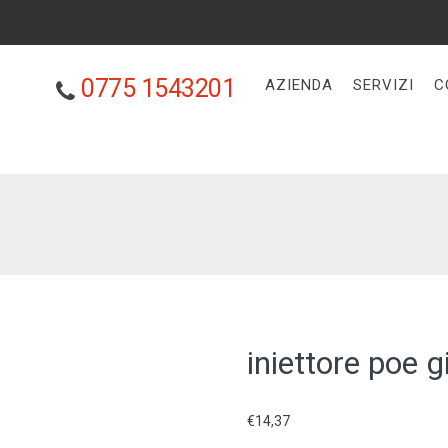
0775 1543201
AZIENDA
SERVIZI
C
iniettore poe g
€
14,37