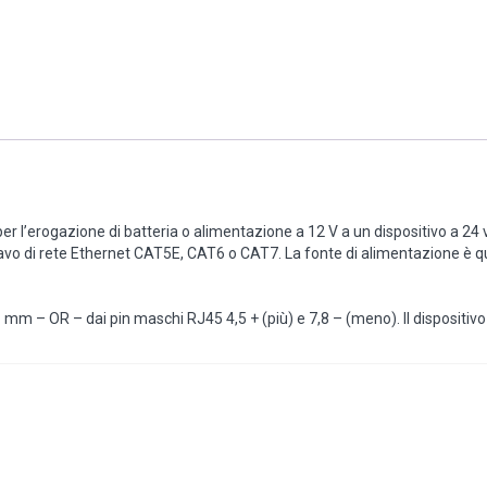
er l’erogazione di batteria o alimentazione a 12 V a un dispositivo a 2
vo di rete Ethernet CAT5E, CAT6 o CAT7. La fonte di alimentazione è qua
1 mm – OR – dai pin maschi RJ45 4,5 + (più) e 7,8 – (meno). Il disposit