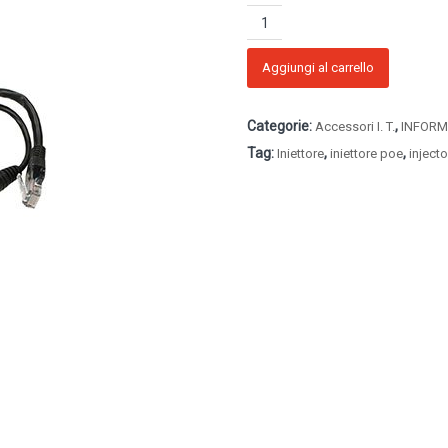
iniettore
poe
gigabit
con
Aggiungi al carrello
invertitore
quantità
Categorie:
,
Accessori I. T.
INFORM
Tag:
,
,
Iniettore
iniettore poe
injecto