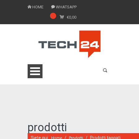
HOME
WHATSAPP
€
0,00
0775 1543201
prodotti
Siete qui:
/
/
Prodotti taggati
Home
Prodotti