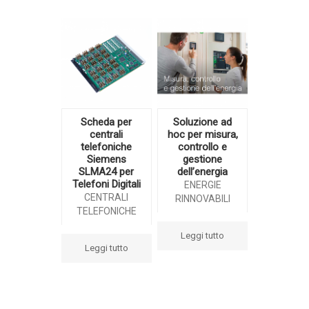
Scheda per
Soluzione ad
centrali
hoc per misura,
telefoniche
controllo e
Siemens
gestione
SLMA24 per
dell’energia
Telefoni Digitali
ENERGIE
CENTRALI
RINNOVABILI
TELEFONICHE
Leggi tutto
Leggi tutto