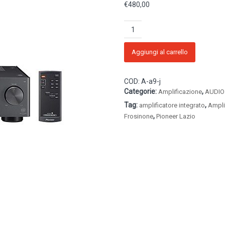
€
480,00
PIONEER
A-
A9-
J
Aggiungi al carrello
Amplificatore
(ex-
COD:
A-a9-j
demo)
Categorie:
,
quantità
Amplificazione
AUDIO
Tag:
,
amplificatore integrato
Ampli
,
Frosinone
Pioneer Lazio