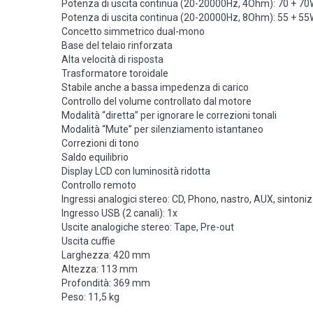
Potenza di uscita continua (20-20000Hz, 4Ohm): 70 + 7
Potenza di uscita continua (20-20000Hz, 8Ohm): 55 + 5
Concetto simmetrico dual-mono
Base del telaio rinforzata
Alta velocità di risposta
Trasformatore toroidale
Stabile anche a bassa impedenza di carico
Controllo del volume controllato dal motore
Modalità “diretta” per ignorare le correzioni tonali
Modalità “Mute” per silenziamento istantaneo
Correzioni di tono
Saldo equilibrio
Display LCD con luminosità ridotta
Controllo remoto
Ingressi analogici stereo: CD, Phono, nastro, AUX, sintoni
Ingresso USB (2 canali): 1x
Uscite analogiche stereo: Tape, Pre-out
Uscita cuffie
Larghezza: 420 mm
Altezza: 113 mm
Profondità: 369 mm
Peso: 11,5 kg