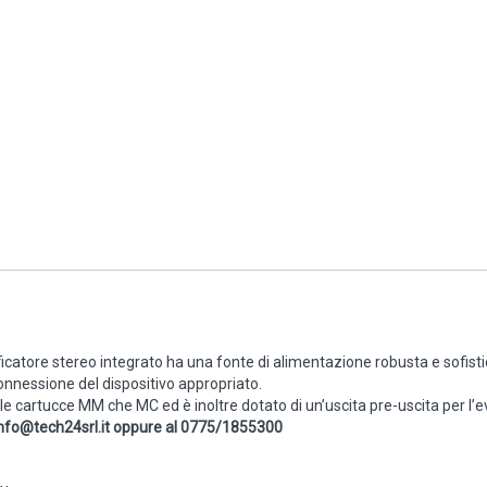
icatore stereo integrato ha una fonte di alimentazione robusta e sofist
onnessione del dispositivo appropriato.
le cartucce MM che MC ed è inoltre dotato di un’uscita pre-uscita per l’ev
nfo@tech24srl.it oppure al 0775/1855300