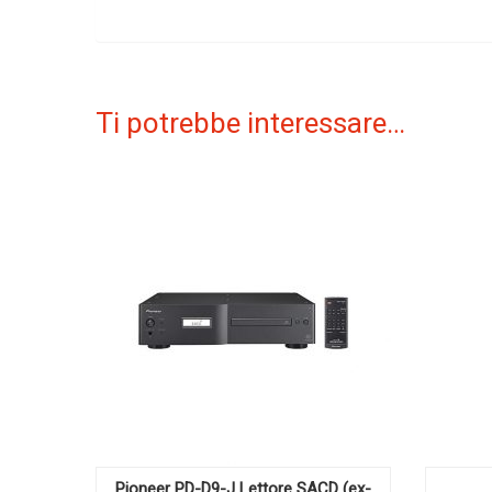
Ti potrebbe interessare…
Pioneer PD-D9-J Lettore SACD (ex-