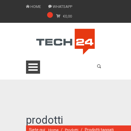
HOME
WHATSAPP
€
0,00
0775 1543201
prodotti
Siete qui:
/
/
Prodotti taggati
Home
Prodotti