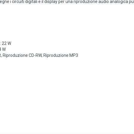
ne i circuiti digitali e il display per una riproduzione audio analogica pul
: 22 W
4 W
-R, Riproduzione CD-RW, Riproduzione MP3