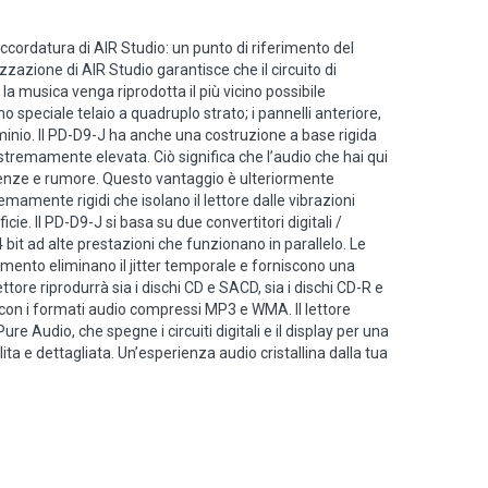
accordatura di AIR Studio: un punto di riferimento del
zzazione di AIR Studio garantisce che il circuito di
 la musica venga riprodotta il più vicino possibile
 uno speciale telaio a quadruplo strato; i pannelli anteriore,
uminio. Il PD-D9-J ha anche una costruzione a base rigida
estremamente elevata. Ciò significa che l’audio che hai qui
renze e rumore. Questo vantaggio è ulteriormente
mamente rigidi che isolano il lettore dalle vibrazioni
cie. Il PD-D9-J si basa su due convertitori digitali /
 bit ad alte prestazioni che funzionano in parallelo. Le
mento eliminano il jitter temporale e forniscono una
ettore riprodurrà sia i dischi CD e SACD, sia i dischi CD-R e
on i formati audio compressi MP3 e WMA. Il lettore
re Audio, che spegne i circuiti digitali e il display per una
ta e dettagliata. Un’esperienza audio cristallina dalla tua