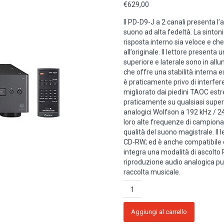
€
629,00
Il PD-D9-J a 2 canali presenta l’
suono ad alta fedeltà. La sintoni
risposta interno sia veloce e che
all’originale. Il lettore presenta
superiore e laterale sono in all
che offre una stabilità interna 
è praticamente privo di interfe
migliorato dai piedini TAOC estre
praticamente su qualsiasi superfi
analogici Wolfson a 192 kHz / 24
loro alte frequenze di campiona
qualità del suono magistrale. Il l
CD-RW; ed è anche compatibile c
integra una modalità di ascolto Pu
riproduzione audio analogica puli
raccolta musicale.
Pioneer
PD-
D9-
J
Aggiungi al carrello
Lettore