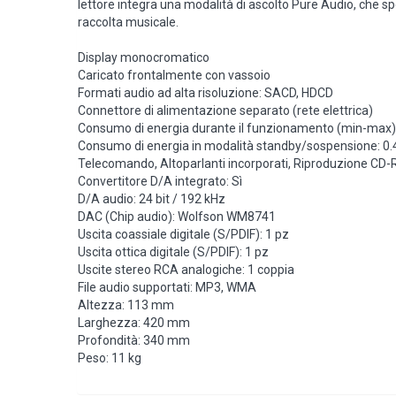
lettore integra una modalità di ascolto Pure Audio, che speg
raccolta musicale.
Display monocromatico
Caricato frontalmente con vassoio
Formati audio ad alta risoluzione: SACD, HDCD
Connettore di alimentazione separato (rete elettrica)
Consumo di energia durante il funzionamento (min-max)
Consumo di energia in modalità standby/sospensione: 0.
Telecomando, Altoparlanti incorporati, Riproduzione CD
Convertitore D/A integrato: Sì
D/A audio: 24 bit / 192 kHz
DAC (Chip audio): Wolfson WM8741
Uscita coassiale digitale (S/PDIF): 1 pz
Uscita ottica digitale (S/PDIF): 1 pz
Uscite stereo RCA analogiche: 1 coppia
File audio supportati: MP3, WMA
Altezza: 113 mm
Larghezza: 420 mm
Profondità: 340 mm
Peso: 11 kg