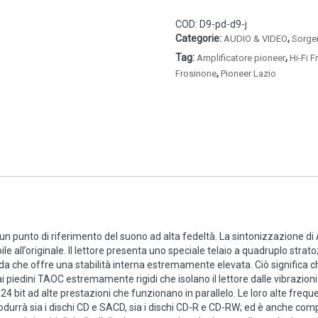
SACD
COD:
D9-pd-d9-j
(ex-
Categorie:
,
demo)
AUDIO & VIDEO
Sorge
quantità
Tag:
,
Amplificatore pioneer
Hi-Fi 
,
Frosinone
Pioneer Lazio
un punto di riferimento del suono ad alta fedeltà. La sintonizzazione di A
le all’originale. Il lettore presenta uno speciale telaio a quadruplo strato;
da che offre una stabilità interna estremamente elevata. Ciò significa ch
piedini TAOC estremamente rigidi che isolano il lettore dalle vibrazioni 
/ 24 bit ad alte prestazioni che funzionano in parallelo. Le loro alte fre
produrrà sia i dischi CD e SACD, sia i dischi CD-R e CD-RW; ed è anche co