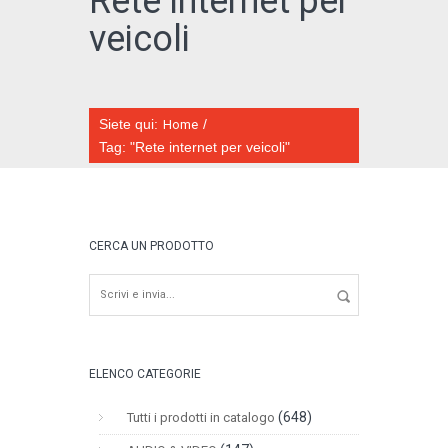
Rete internet per
veicoli
Siete qui:
/
Home
CATALOGO ONLINE
Tag: "Rete internet per veicoli"
CERCA UN PRODOTTO
ELENCO CATEGORIE
(648)
Tutti i prodotti in catalogo