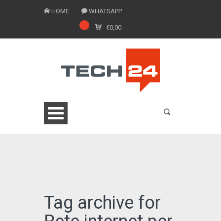
HOME
WHATSAPP
€
0,00
0775 1543201
Tag archive for