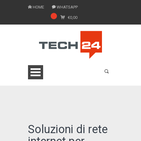
HOME
WHATSAPP
€
0,00
0775 1543201
Soluzioni di rete