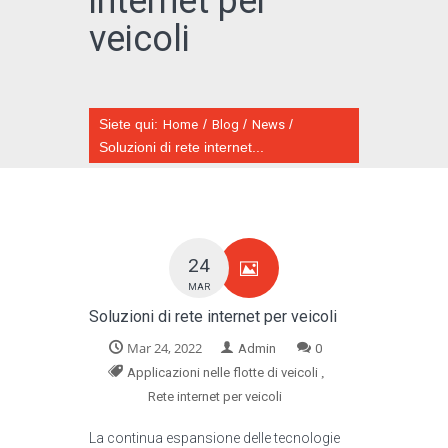
internet per
veicoli
Siete qui:
/
/
/
Home
Blog
News
CATALOGO ONLINE
Soluzioni di rete internet...
24
MAR
Soluzioni di rete internet per veicoli
Mar 24, 2022
Admin
0
,
Applicazioni nelle flotte di veicoli
Rete internet per veicoli
La continua espansione delle tecnologie