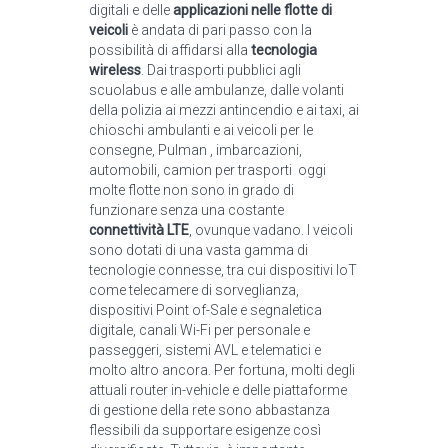
digitali e delle
applicazioni nelle flotte di
veicoli
è andata di pari passo con la
possibilità di affidarsi alla
tecnologia
wireless
. Dai trasporti pubblici agli
scuolabus e alle ambulanze, dalle volanti
della polizia ai mezzi antincendio e ai taxi, ai
chioschi ambulanti e ai veicoli per le
consegne, Pulman , imbarcazioni,
automobili, camion per trasporti oggi
molte flotte non sono in grado di
funzionare senza una costante
connettività LTE
, ovunque vadano. I veicoli
sono dotati di una vasta gamma di
tecnologie connesse, tra cui dispositivi IoT
come telecamere di sorveglianza,
dispositivi Point of-Sale e segnaletica
digitale, canali Wi-Fi per personale e
passeggeri, sistemi AVL e telematici e
molto altro ancora. Per fortuna, molti degli
attuali router in-vehicle e delle piattaforme
di gestione della rete sono abbastanza
flessibili da supportare esigenze così