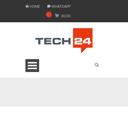
HOME
WHATSAPP
€
0,00
0775 1543201