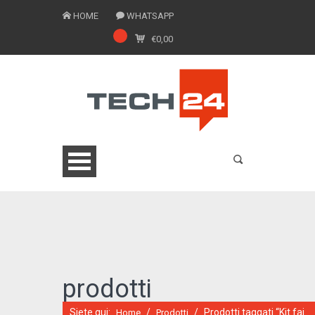
HOME
WHATSAPP
€
0,00
0775 1543201
prodotti
Siete qui:
/
/
Prodotti taggati “Kit fai
Home
Prodotti