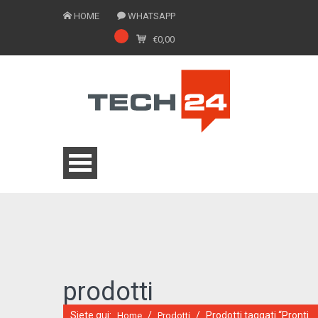
HOME
WHATSAPP
€
0,00
0775 1543201
prodotti
Siete qui:
/
/
Prodotti taggati “Pronti
Home
Prodotti