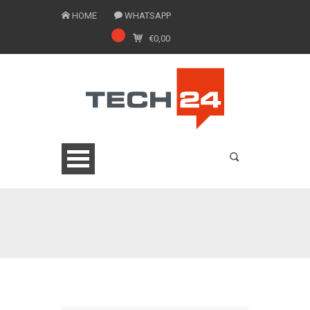
HOME
WHATSAPP
€
0,00
0775 1543201