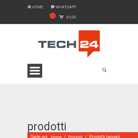
HOME
WHATSAPP
€
0,00
0775 1543201
prodotti
Siete qui:
/
/
Prodotti taggati
Home
Prodotti