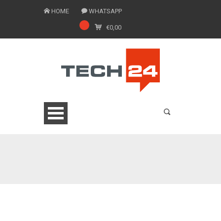
HOME
WHATSAPP
€
0,00
0775 1543201