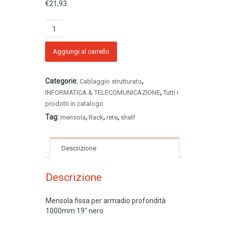
€
21,93
Mensola
fissa
1000mm
quantità
Aggiungi al carrello
Categorie:
,
Cablaggio strutturato
,
INFORMATICA & TELECOMUNICAZIONE
Tutti i
prodotti in catalogo
Tag:
,
,
,
mensola
Rack
rete
shelf
Descrizione
Descrizione
Mensola fissa per armadio profondità
1000mm 19″ nero