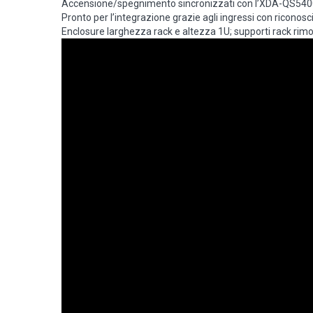
Accensione/spegnimento sincronizzati con l’XDA-QS5400
Pronto per l’integrazione grazie agli ingressi con riconos
Enclosure larghezza rack e altezza 1U; supporti rack rimovi