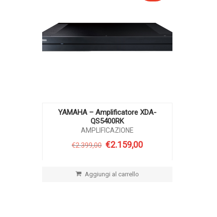
YAMAHA – Amplificatore XDA-
QS5400RK
AMPLIFICAZIONE
€
2.159,00
€
2.399,00
Il
Il
prezzo
prezzo
originale
attuale
era:
è:
Aggiungi al carrello
€2.399,00.
€2.159,00.