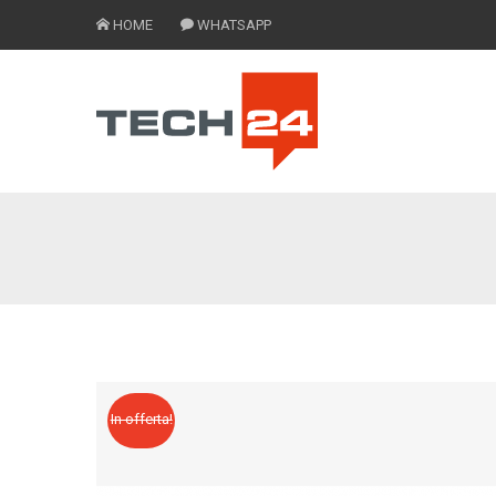
HOME
WHATSAPP
In offerta!