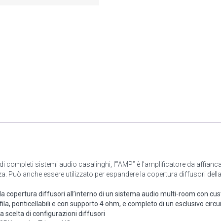
 di completi sistemi audio casalinghi, l'”AMP” è l’amplificatore da aff
za. Può anche essere utilizzato per espandere la copertura diffusori de
opertura diffusori all’interno di un sistema audio multi-room con cus
ila, ponticellabili e con supporto 4 ohm, e completo di un esclusivo circu
scelta di configurazioni diffusori