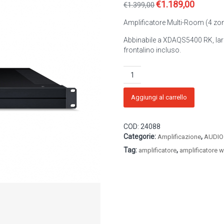
€
1.189,00
Il
Il
€
1.399,00
prezzo
prezzo
Amplificatore Multi-Room (4 zone,
originale
attuale
era:
è:
Abbinabile a XDAQS5400 RK, larg
€1.399,00.
€1.189,00
frontalino incluso.
YAMAHA
-
Amplificatore
XDA-
Aggiungi al carrello
AMP5400RK
quantità
COD:
24088
Categorie:
,
Amplificazione
AUDIO
Tag:
,
amplificatore
amplificatore w