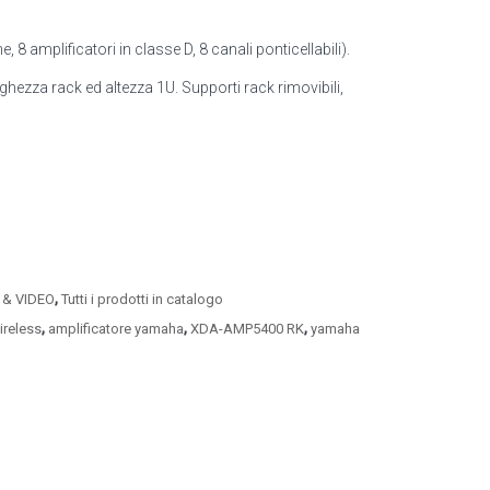
 8 amplificatori in classe D, 8 canali ponticellabili).
hezza rack ed altezza 1U. Supporti rack rimovibili,
.
,
 & VIDEO
Tutti i prodotti in catalogo
,
,
,
ireless
amplificatore yamaha
XDA-AMP5400 RK
yamaha