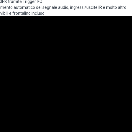
RK tramite Trigger I/O
cimento automatico del segnale audio, ingressi/uscite IR e molto altro
bili e frontalino incluso