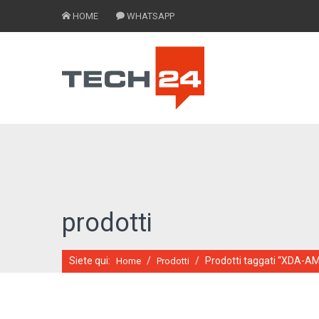
HOME
WHATSAPP
prodotti
Siete qui:
/
/
Prodotti taggati “XDA-A
Home
Prodotti