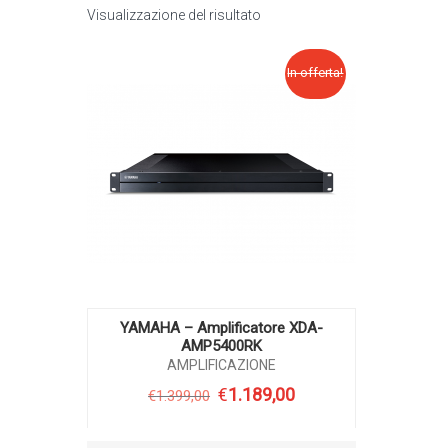
Visualizzazione del risultato
In offerta!
YAMAHA – Amplificatore XDA-
AMP5400RK
AMPLIFICAZIONE
€
1.189,00
€
1.399,00
Il
Il
prezzo
prezzo
originale
attuale