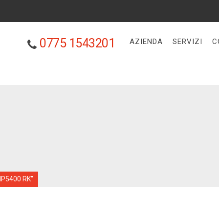
0775 1543201
AZIENDA
SERVIZI
C
MP5400 RK”