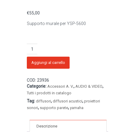
€
55,00
Supporto murale per YSP-5600
YAMAHA
-
Supporto
murale
Aggiungi al carrello
SPM-
K30
COD:
23936
quantità
Categorie:
,
,
Accessori A. V.
AUDIO & VIDEO
Tutti i prodotti in catalogo
Tag:
,
,
diffusori
diffusori acustici
proiettori
,
,
sonori
supporto parete
yamaha
Descrizione