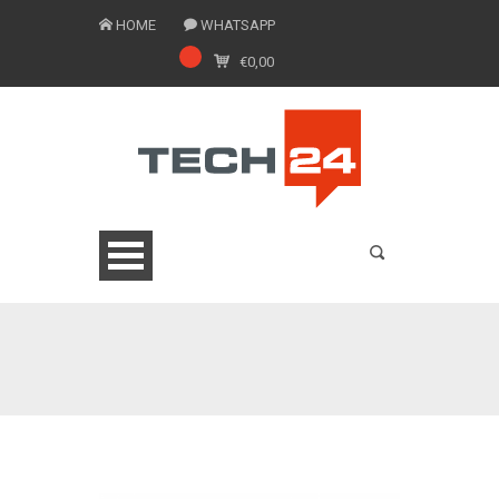
HOME
WHATSAPP
€
0,00
0775 1543201