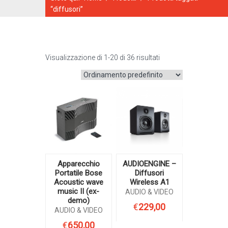
“diffusori”
Visualizzazione di 1-20 di 36 risultati
CATALOGO ONLINE
Apparecchio
AUDIOENGINE –
Portatile Bose
Diffusori
Acoustic wave
Wireless A1
music II (ex-
AUDIO & VIDEO
demo)
€
229,00
AUDIO & VIDEO
€
650,00