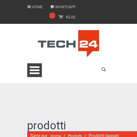
HOME
WHATSAPP
€
0,00
0775 1543201
prodotti
Siete qui:
/
/
Prodotti taggati
Home
Prodotti