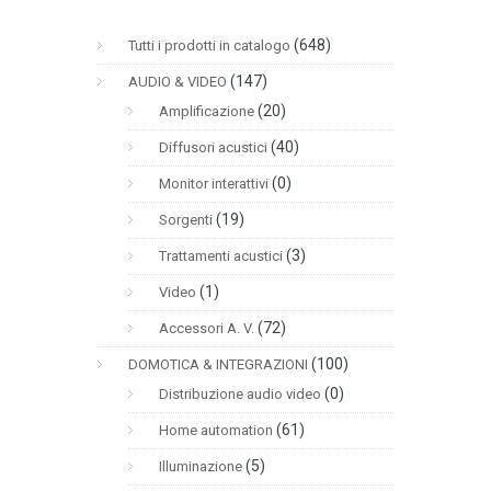
(648)
Tutti i prodotti in catalogo
(147)
AUDIO & VIDEO
(20)
Amplificazione
(40)
Diffusori acustici
CATALOGO ONLINE
(0)
Monitor interattivi
(19)
Sorgenti
(3)
Trattamenti acustici
(1)
Video
(72)
Accessori A. V.
(100)
DOMOTICA & INTEGRAZIONI
(0)
Distribuzione audio video
(61)
Home automation
(5)
Illuminazione