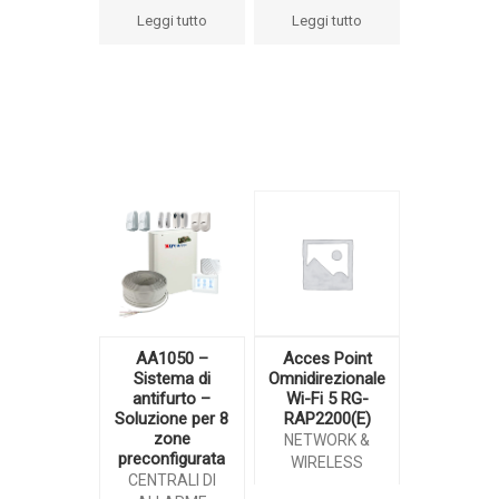
Leggi tutto
Leggi tutto
AA1050 –
Acces Point
Sistema di
Omnidirezionale
antifurto –
Wi-Fi 5 RG-
Soluzione per 8
RAP2200(E)
zone
NETWORK &
preconfigurata
WIRELESS
CENTRALI DI