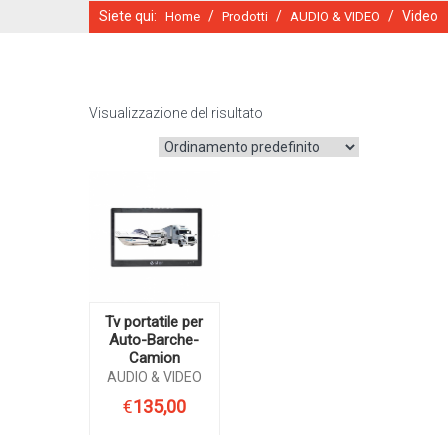
Siete qui:
/
/
/
Video
Home
Prodotti
AUDIO & VIDEO
Visualizzazione del risultato
CATALOGO ONLINE
Tv portatile per
Auto-Barche-
Camion
AUDIO & VIDEO
€
135,00