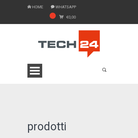
HOME
WHATSAPP
€
0,00
0775 1543201
prodotti