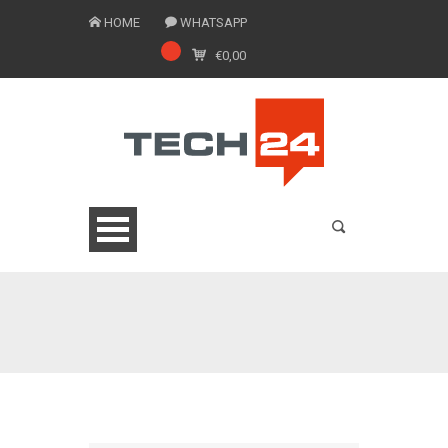
HOME
WHATSAPP
€
0,00
0775 1543201