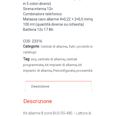
in 5 colori diversi)
Sirena interna 12v
Combinatore telefonico
Matassa cavo allarme 4×0,22 + 2×0,5 mmq
100 mt (quantità diverse su richiesta)
Batteria 12v 17 Ah
COD:
23316
Categorie:
,
Centrali di allarme
Tutti i prodotti in
catalogo
Tag:
,
,
avs
centrale di allarme
centrali
,
,
programmate
kit impianti di allarme
kit
,
,
impianto di allarme
Preconfigurate
prossimità
Descrizione
Descrizione
Kit allarme 8 zone BUS RS-485 – Lettore di