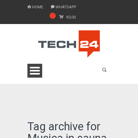
HOME
WHATSAPP
€
0,00
0775 1543201
Tag archive for