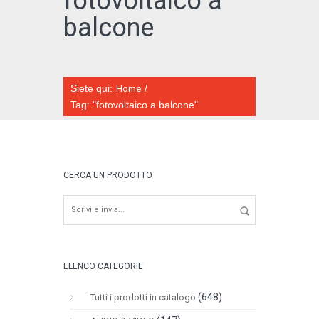
fotovoltaico a
balcone
Siete qui:
/
Home
CATALOGO ONLINE
Tag: "fotovoltaico a balcone"
CERCA UN PRODOTTO
ELENCO CATEGORIE
(648)
Tutti i prodotti in catalogo