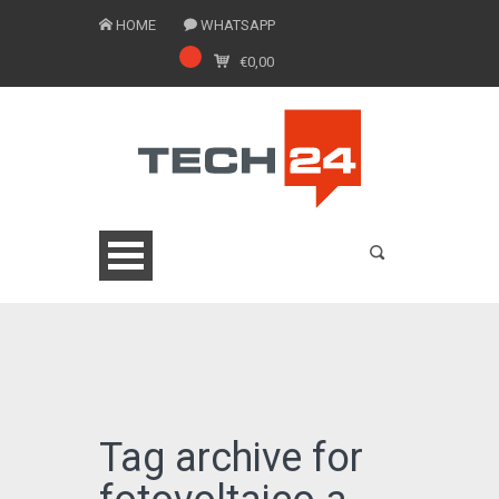
HOME
WHATSAPP
€
0,00
0775 1543201
Tag archive for