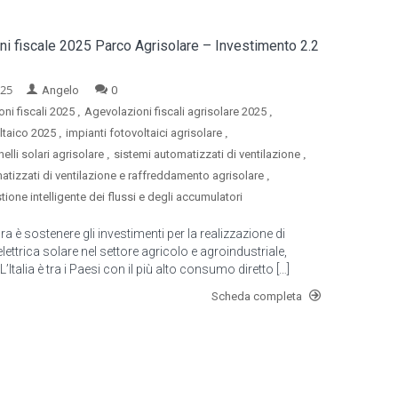
i fiscale 2025 Parco Agrisolare – Investimento 2.2
025
Angelo
0
,
,
ni fiscali 2025
Agevolazioni fiscali agrisolare 2025
,
,
ltaico 2025
impianti fotovoltaici agrisolare
,
,
nelli solari agrisolare
sistemi automatizzati di ventilazione
,
atizzati di ventilazione e raffreddamento agrisolare
tione intelligente dei flussi e degli accumulatori
ra è sostenere gli investimenti per la realizzazione di
lettrica solare nel settore agricolo e agroindustriale,
talia è tra i Paesi con il più alto consumo diretto […]
Scheda completa