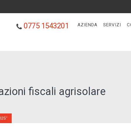
0775 1543201
AZIENDA
SERVIZI
C
zioni fiscali agrisolare
2025"