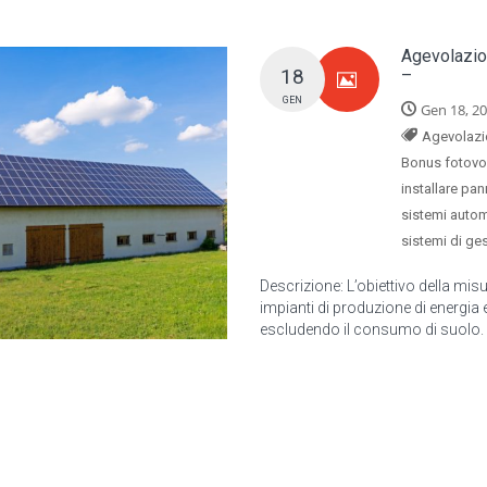
Agevolazion
18
–
GEN
Gen 18, 2
Agevolazio
Bonus fotovo
installare pan
sistemi autom
sistemi di ges
Descrizione: L’obiettivo della misu
impianti di produzione di energia e
escludendo il consumo di suolo. L’I