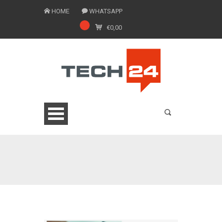
HOME
WHATSAPP
€
0,00
0775 1543201