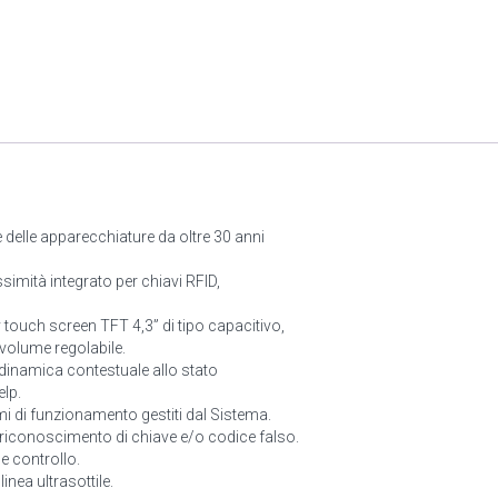
e delle apparecchiature da oltre 30 anni
imità integrato per chiavi RFID,
ay touch screen TFT 4,3” di tipo capacitivo,
 volume regolabile.
a dinamica contestuale allo stato
elp.
i di funzionamento gestiti dal Sistema.
riconoscimento di chiave e/o codice falso.
 controllo.
linea ultrasottile.