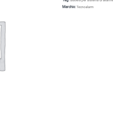
Tag:
tastiera per sistema di allarm
Marchio:
Tecnoalarm