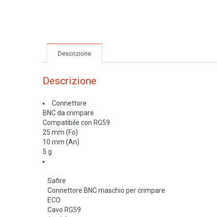
Descrizione
Descrizione
Connettore
BNC da crimpare
Compatibile con RG59
25 mm (Fo)
10 mm (An)
5 g
Safire
Connettore BNC maschio per crimpare
ECO
Cavo RG59