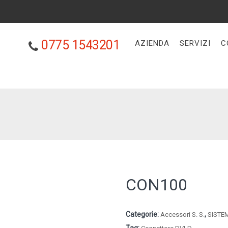
0775 1543201
AZIENDA
SERVIZI
C
CON100
Categorie:
,
Accessori S. S.
SISTE