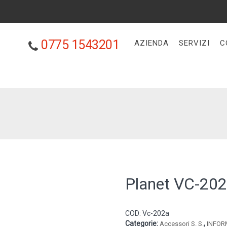
0775 1543201
AZIENDA
SERVIZI
C
Planet VC-20
COD:
Vc-202a
Categorie:
,
Accessori S. S.
INFOR