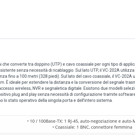
 che converte tra doppino (UTP) e cavo coassiale per ogni tipo di applica
esistente senza necessità di ricablaggio. Sul lato UTP, il VC-202A utili
nza fino a 100 metri (328 piedi). Sul lato del cavo coassiale, il VC-202
. È ideale per estendere la distanza e la conversione del segnale trasm
accesso wireless, NVR e segnaletica digitale. Esistono due modelli selezion
ositivo plug and play senza necessità di configurazione tramite software ed 
o lo stato operativo della singola porta e dell’intero sistema.
• 10 / 100Base-TX: 1 RJ-45, auto-negoziazione e auto
• Coassiale: 1 BNC, connettore femmina