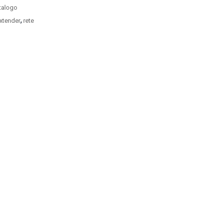
atalogo
,
xtender
rete