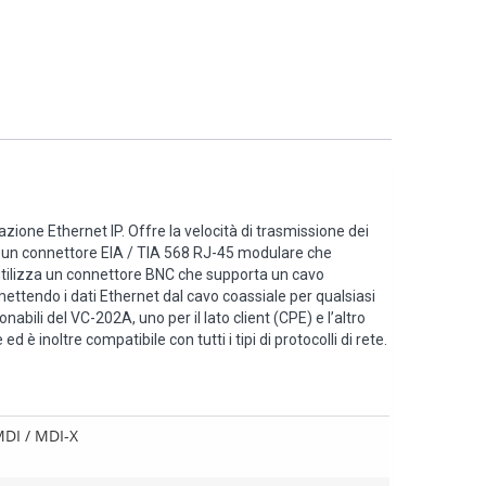
zione Ethernet IP. Offre la velocità di trasmissione dei
zza un connettore EIA / TIA 568 RJ-45 modulare che
A utilizza un connettore BNC che supporta un cavo
ettendo i dati Ethernet dal cavo coassiale per qualsiasi
abili del VC-202A, uno per il lato client (CPE) e l’altro
è inoltre compatibile con tutti i tipi di protocolli di rete.
-MDI / MDI-X