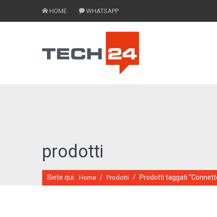
HOME
WHATSAPP
prodotti
Siete qui:
/
/
Prodotti taggati “Connett
Home
Prodotti