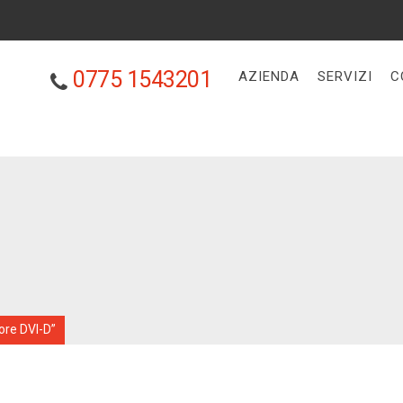
0775 1543201
AZIENDA
SERVIZI
C
ore DVI-D”