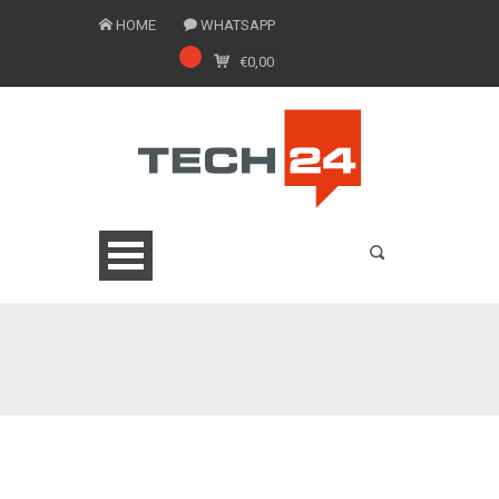
HOME
WHATSAPP
€
0,00
0775 1543201