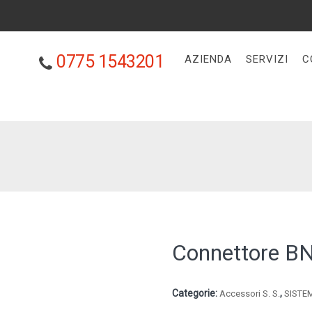
0775 1543201
AZIENDA
SERVIZI
C
Connettore 
Categorie:
,
Accessori S. S.
SISTE