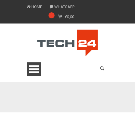
HOME
WHATSAPP
€
0,00
0775 1543201