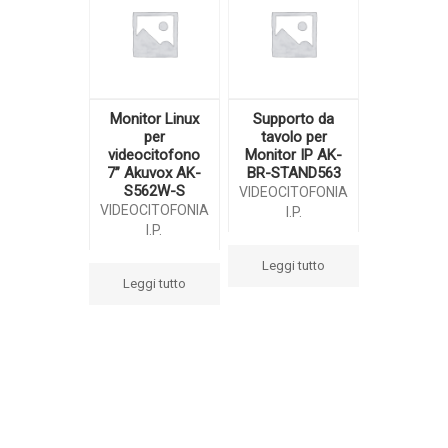
Monitor Linux
Supporto da
per
tavolo per
videocitofono
Monitor IP AK-
7” Akuvox AK-
BR-STAND563
S562W-S
VIDEOCITOFONIA
VIDEOCITOFONIA
I.P.
I.P.
Leggi tutto
Leggi tutto