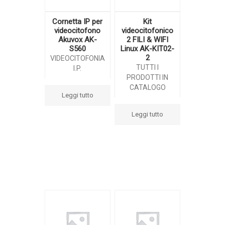
Cornetta IP per
Kit
videocitofono
videocitofonico
Akuvox AK-
2 FILI & WIFI
S560
Linux AK-KIT02-
2
VIDEOCITOFONIA
TUTTI I
I.P.
CATALOGO ONLINE
PRODOTTI IN
CATALOGO
Leggi tutto
Leggi tutto