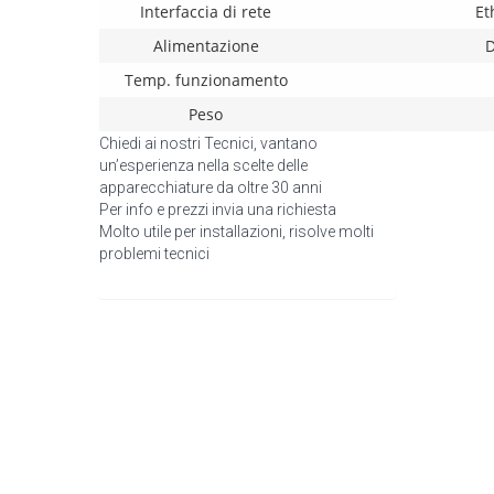
Interfaccia di rete
Et
Alimentazione
D
Temp. funzionamento
Peso
Chiedi ai nostri Tecnici, vantano
un’esperienza nella scelte delle
apparecchiature da oltre 30 anni
Per info e prezzi invia una richiesta
Molto utile per installazioni, risolve molti
problemi tecnici