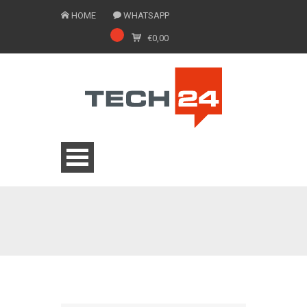
HOME
WHATSAPP
€
0,00
0775 1543201