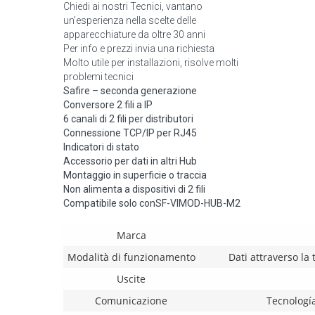
Chiedi ai nostri Tecnici, vantano
un’esperienza nella scelte delle
apparecchiature da oltre 30 anni
Per info e prezzi invia una richiesta
Molto utile per installazioni, risolve molti
problemi tecnici
Safire – seconda generazione
Conversore 2 fili a IP
6 canali di 2 fili per distributori
Connessione TCP/IP per RJ45
Indicatori di stato
Accessorio per dati in altri Hub
Montaggio in superficie o traccia
Non alimenta a dispositivi di 2 fili
Compatibile solo conSF-VIMOD-HUB-M2
Marca
Modalità di funzionamento
Dati attraverso la
Uscite
Comunicazione
Tecnología 