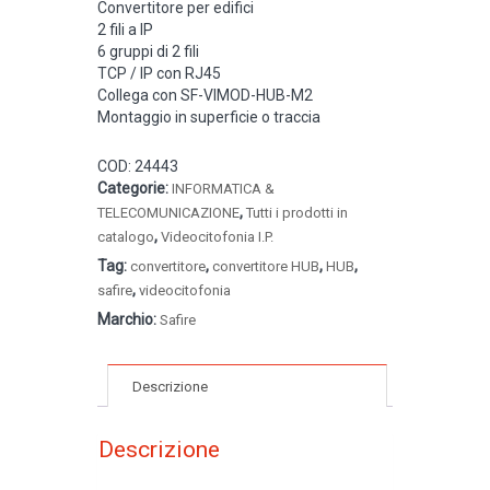
Convertitore per edifici
2 fili a IP
6 gruppi di 2 fili
TCP / IP con RJ45
Collega con SF-VIMOD-HUB-M2
Montaggio in superficie o traccia
COD:
24443
Categorie:
INFORMATICA &
,
TELECOMUNICAZIONE
Tutti i prodotti in
,
catalogo
Videocitofonia I.P.
Tag:
,
,
,
convertitore
convertitore HUB
HUB
,
safire
videocitofonia
Marchio:
Safire
Descrizione
Descrizione