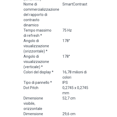
Nome di
SmartContrast
commercializzazione
del rapporto di
contrasto
dinamico
Tempo massimo
75 Hz
di refresh
*
Angolo di
178°
visualizzazione
(orizzontale)
*
Angolo di
178°
visualizzazione
(verticale)
*
Colori del display
*
16,78 milioni di
colori
Tipo di pannello
*
IPS
Dot Pitch
0,2745 x 0,2745
mm
Dimensione
52,7 cm
visibile,
orizzontale
Dimensione
29,6 cm