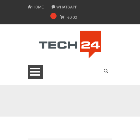
HOME
WHATSAPP
€
0,00
0775 1543201