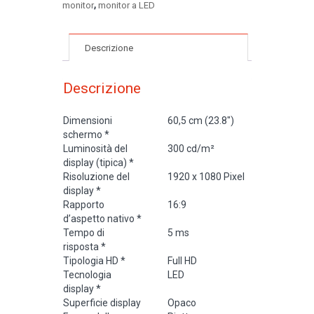
,
monitor
monitor a LED
Full
HD
con
Descrizione
Webcam
integrata
(1080p)
Descrizione
quantità
Dimensioni
60,5 cm (23.8″)
schermo
*
Luminosità del
300 cd/m²
display (tipica)
*
Risoluzione del
1920 x 1080 Pixel
display
*
Rapporto
16:9
d’aspetto nativo
*
Tempo di
5 ms
risposta
*
Tipologia HD
*
Full HD
Tecnologia
LED
display
*
Superficie display
Opaco