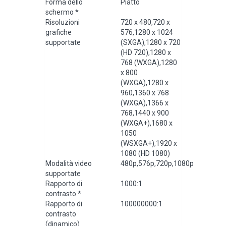
Forma dello
Piatto
schermo
*
Risoluzioni
720 x 480,720 x
grafiche
576,1280 x 1024
supportate
(SXGA),1280 x 720
(HD 720),1280 x
768 (WXGA),1280
x 800
(WXGA),1280 x
960,1360 x 768
(WXGA),1366 х
768,1440 x 900
(WXGA+),1680 x
1050
(WSXGA+),1920 x
1080 (HD 1080)
Modalità video
480p,576p,720p,1080p
supportate
Rapporto di
1000:1
contrasto
*
Rapporto di
100000000:1
contrasto
(dinamico)