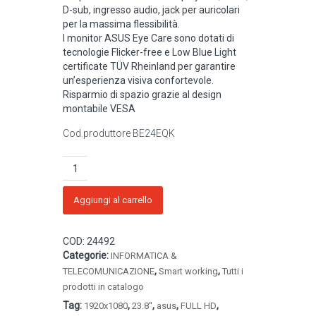
D-sub, ingresso audio, jack per auricolari
per la massima flessibilità.
I monitor ASUS Eye Care sono dotati di
tecnologie Flicker-free e Low Blue Light
certificate TÜV Rheinland per garantire
un’esperienza visiva confortevole.
Risparmio di spazio grazie al design
montabile VESA
Cod.produttore BE24EQK
ASUS
BE24EQK
-
Monitor
Aggiungi al carrello
a
LED
COD:
24492
-
Categorie:
23.8"
INFORMATICA &
-
,
,
TELECOMUNICAZIONE
Smart working
Tutti i
1920
prodotti in catalogo
x
Tag:
,
,
,
,
1920x1080
23.8''
asus
FULL HD
1080