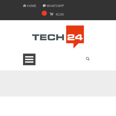
HOME
WHATSAPP
€
0,00
0775 1543201