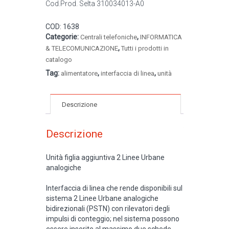
Cod.Prod. Selta 310034013-A0
COD:
1638
Categorie:
,
Centrali telefoniche
INFORMATICA
,
& TELECOMUNICAZIONE
Tutti i prodotti in
catalogo
Tag:
,
,
alimentatore
interfaccia di linea
unità
Descrizione
Descrizione
Unità figlia aggiuntiva 2 Linee Urbane
analogiche
Interfaccia di linea che rende disponibili sul
sistema 2 Linee Urbane analogiche
bidirezionali (PSTN) con rilevatori degli
impulsi di conteggio; nel sistema possono
essere inserite al massimo due schede