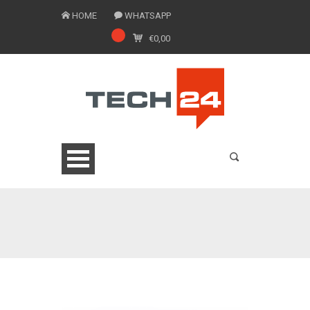
HOME
WHATSAPP
€
0,00
0775 1543201