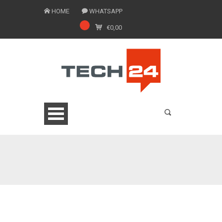
HOME
WHATSAPP
€
0,00
0775 1543201