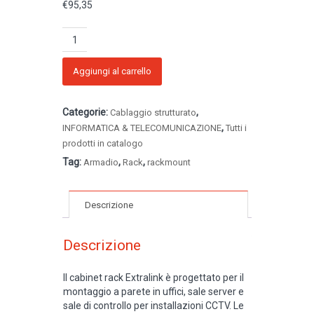
€
95,35
Armadio
rack
6U
600x600
Aggiungi al carrello
quantità
Categorie:
,
Cablaggio strutturato
,
INFORMATICA & TELECOMUNICAZIONE
Tutti i
prodotti in catalogo
Tag:
,
,
Armadio
Rack
rackmount
Descrizione
Descrizione
Il cabinet rack Extralink è progettato per il
montaggio a parete in uffici, sale server e
sale di controllo per installazioni CCTV. Le