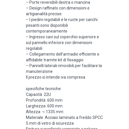
– Porte reversibili destra o mancina
– Design raffinato con dimensioni e
artigianalità precise
– I piedini regolabili e le ruote per carichi
pesanti sono disponibili
contemporaneamente
– Ingresso cavi sul coperchio superiore e
sul pannello inferiore con dimensioni
regolabili
– Collegamento dell’armadio efficiente e
affidabile tramite kit di fissaggio
– Pannelli laterali rimovibili per facilitare la
manutenzione
Il prezzo si intende iva compresa
specifiche tecniche:
Capacità 22U
Profondità 600 mm
Larghezza 600 mm
Altezza ~ 1335 mm
Materiale Acciaio laminato a freddo SPCC
5 mm di vetro di sicurezza
Finitura superficiale verniciato a polvere