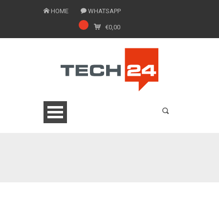
HOME
WHATSAPP
€
0,00
0775 1543201