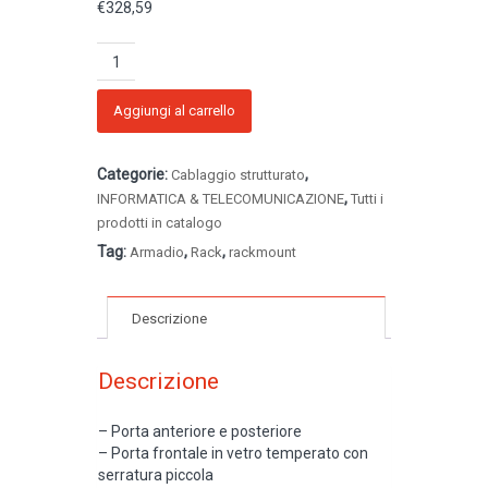
€
328,59
Armadio
rack
22U
600x600
Aggiungi al carrello
quantità
Categorie:
,
Cablaggio strutturato
,
INFORMATICA & TELECOMUNICAZIONE
Tutti i
prodotti in catalogo
Tag:
,
,
Armadio
Rack
rackmount
Descrizione
Descrizione
– Porta anteriore e posteriore
– Porta frontale in vetro temperato con
serratura piccola