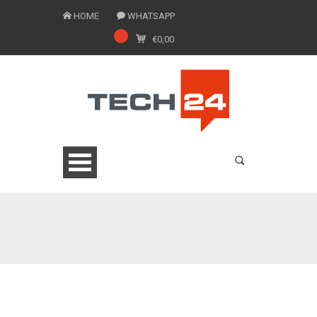
HOME
WHATSAPP
€
0,00
0775 1543201