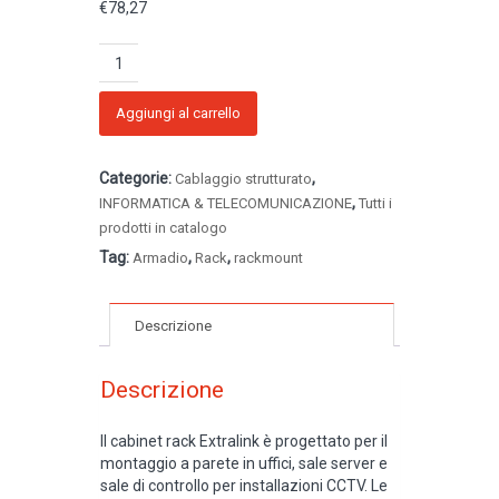
€
78,27
Armadio
rack
12U
600x600
Aggiungi al carrello
quantità
Categorie:
,
Cablaggio strutturato
,
INFORMATICA & TELECOMUNICAZIONE
Tutti i
prodotti in catalogo
Tag:
,
,
Armadio
Rack
rackmount
Descrizione
Descrizione
Il cabinet rack Extralink è progettato per il
montaggio a parete in uffici, sale server e
sale di controllo per installazioni CCTV. Le