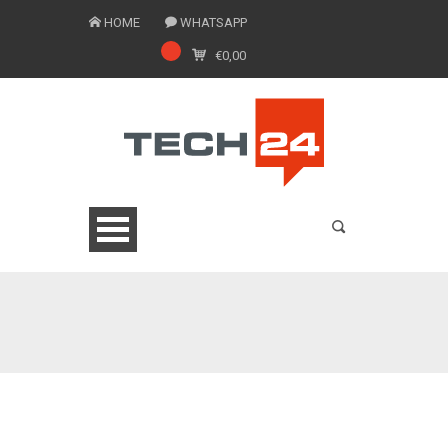
HOME
WHATSAPP
€
0,00
0775 1543201