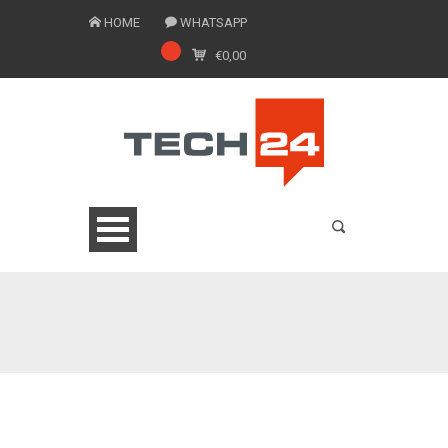
HOME
WHATSAPP
€
0,00
0775 1543201