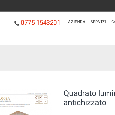
0775 1543201
AZIENDA
SERVIZI
C
Quadrato lumin
antichizzato