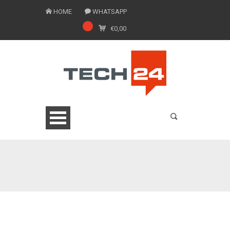
HOME
WHATSAPP
€
0,00
0775 1543201