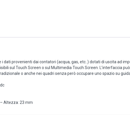
i dati provenienti dai contatori (acqua, gas, etc..) dotati di uscita ad imp
visibili sul Touch Screen o sul Multimedia Touch Screen. L’interfaccia pu
ipo tradizionale o anche nei quadri senza però occupare uno spazio su guida
Vdc
 – Altezza: 23 mm