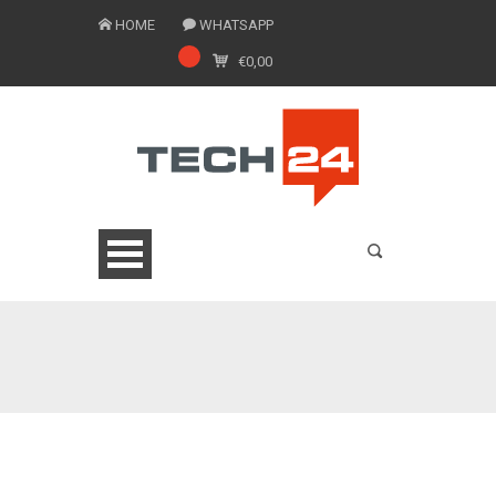
HOME
WHATSAPP
€
0,00
0775 1543201