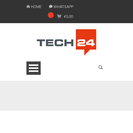
HOME
WHATSAPP
€
0,00
0775 1543201