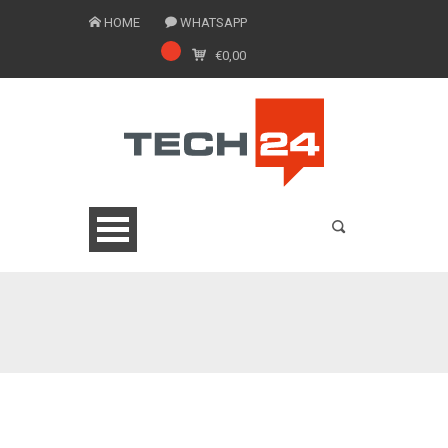
HOME
WHATSAPP
€
0,00
0775 1543201